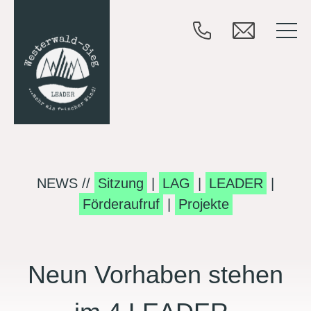
NEWS //
Sitzung
|
LAG
|
LEADER
|
Förderaufruf
|
Projekte
Neun Vorhaben stehen